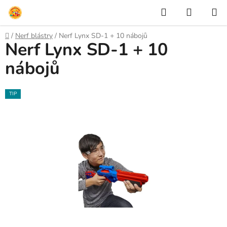
Přejít
Hledat
NÁKUP
na
KOŠÍK
obsah
Domů
/
Nerf blástry
/
Nerf Lynx SD-1 + 10 nábojů
Nerf Lynx SD-1 + 10
nábojů
TIP