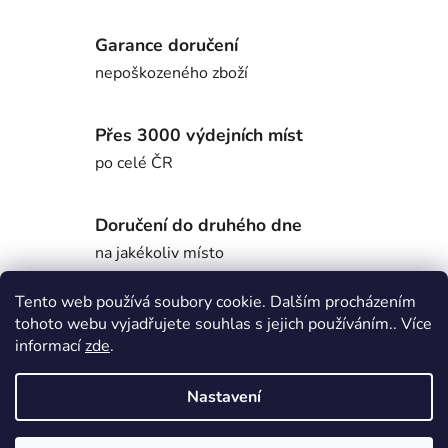
Garance doručení
nepoškozeného zboží
Přes 3000 výdejních míst
po celé ČR
Doručení do druhého dne
na jakékoliv místo
Tento web používá soubory cookie. Dalším procházením
tohoto webu vyjadřujete souhlas s jejich používáním.. Více
Popis
informací
zde
.
Nastavení
Diskuze