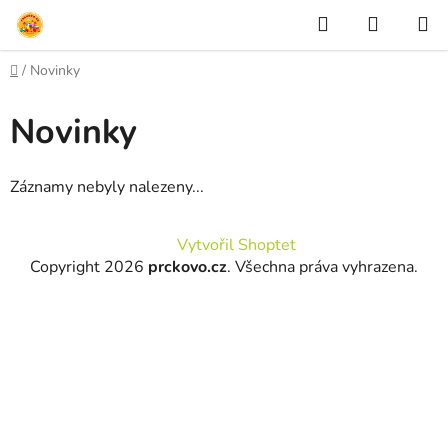
Přejít
Hledat
NÁKUP
na
KOŠÍK
obsah
Domů
/
Novinky
Novinky
Záznamy nebyly nalezeny...
Z
Vytvořil Shoptet
á
Copyright 2026
prckovo.cz
. Všechna práva vyhrazena.
p
a
t
í