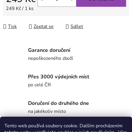
Měrná cena:
249 Kč / 1 ks
Tisk
Zeptat se
Sdílet
Garance doručení
nepoškozeného zboží
Přes 3000 výdejních míst
po celé ČR
Doručení do druhého dne
na jakékoliv místo
Tento web používá soubory cookie. Dalším procházením