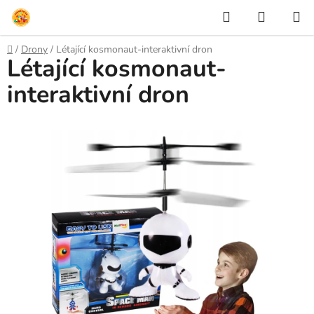
Přejít
Hledat
NÁKUP
na
KOŠÍK
obsah
Domů
/
Drony
/
Létající kosmonaut-interaktivní dron
Létající kosmonaut-
interaktivní dron