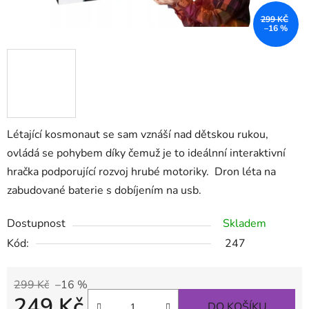
299 KČ
–16 %
Létající kosmonaut se sam vznáší nad dětskou rukou,
ovládá se pohybem díky čemuž je to ideálnní interaktivní
hračka podporující rozvoj hrubé motoriky. Dron léta na
zabudované baterie s dobíjením na usb.
Dostupnost
Skladem
Kód:
247
299 Kč
–16 %
249 Kč
DO KOŠÍKU