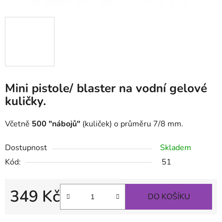
Mini pistole/ blaster na vodní gelové
kuličky.
Včetně
500
"nábojů"
(kuliček) o průměru 7/8 mm.
Dostupnost
Skladem
Kód:
51
349 Kč
DO KOŠÍKU
Měrná cena: