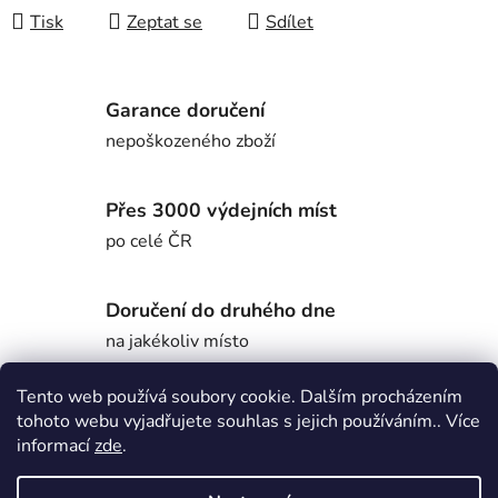
Tisk
Zeptat se
Sdílet
Garance doručení
nepoškozeného zboží
Přes 3000 výdejních míst
po celé ČR
Doručení do druhého dne
na jakékoliv místo
Tento web používá soubory cookie. Dalším procházením
tohoto webu vyjadřujete souhlas s jejich používáním.. Více
Popis
informací
zde
.