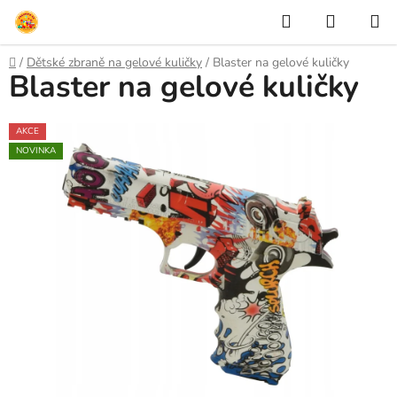
Přejít
Hledat
NÁKUP
na
KOŠÍK
obsah
Domů
/
Dětské zbraně na gelové kuličky
/
Blaster na gelové kuličky
Blaster na gelové kuličky
AKCE
NOVINKA